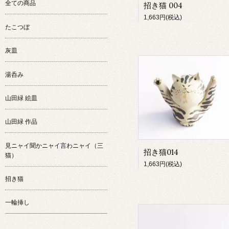
全ての商品
招き猫 004
1,663円(税込)
たこつぼ
灰皿
湯呑み
山田緑 絵皿
山田緑 作品
見ニャイ聞かニャイ言わニャイ（三
招き猫014
猫）
1,663円(税込)
招き猫
一輪挿し